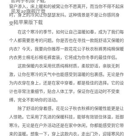
官网手机版下载,
窗户渗入，床上暖和的被窝让你不愿离开，而当你不得不起床
凯发ag旗舰厅登
时，身上的冷风让你瑟瑟发抖。这种情景是不是让你感同身
陆苹果版下载
受？
在这个寒冷的季节，如何让自己温暖如春，成为了我们每
个人都需要思考的问题。你是否也在寻找一款既舒适又保暖的
内衣？今天，我要向你推荐一款花花公子秋衣秋裤男纯棉保暖
内衣男士棉毛衫棉毛裤套装，它将成为你冬季的最佳伴侣。
这款保暖内衣采用优质纯棉材质，柔软舒适，亲肤无刺
激，让你在寒冷的天气中也能感受到温暖的包裹感。无论是作
为内衣穿在身上，还是在家中穿着，都是极佳的选择。它的设
计也非常注重细节，贴合人体工学，保证你在运动时不受束
缚，完全不影响你的活动。
除了舒适的穿着感，花花公子秋衣秋裤的保暖性能更是让
人惊艳。它采用了先进的保暖科技，能够有效锁住体温，抵御
寒冷。无论是在户外活动还是在家中休闲，你都能感受到它带
来的温暖。想象一下，穿上这款内衣，走出门外，迎接寒风的