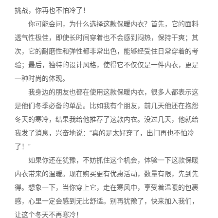
挑战，你再也不怕冷了！
你可能会问，为什么选择这款保暖内衣？首先，它的面料
透气性极佳，即使长时间穿着也不会感到闷热，保持干爽；其
次，它的耐磨性和弹性都非常出色，能够经受住日常穿着的考
验；最后，独特的设计风格，使得它不仅仅是一件内衣，更是
一种时尚的体现。
我身边的朋友也都在使用这款保暖内衣，很多人都表示这
是他们冬季必备的单品。比如我有个朋友，前几天他还在抱怨
冬天的寒冷，结果我给他推荐了这款内衣。没过几天，他就给
我发了消息，兴奋地说：“真的是太好穿了，出门再也不怕冷
了！”
如果你还在犹豫，不妨抓住这个机会，体验一下这款保暖
内衣带来的温暖。现在购买更有优惠活动，数量有限，先到先
得。想象一下，当你穿上它，走在寒风中，享受着温暖的包裹
感，心里一定会感到无比舒适。别再犹豫了，快来加入我们，
让这个冬天不再寒冷！