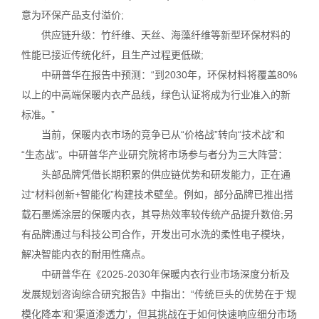
意为环保产品支付溢价;
供应链升级：竹纤维、天丝、海藻纤维等新型环保材料的
性能已接近传统化纤，且生产过程更低碳;
中研普华在报告中预测：“到2030年，环保材料将覆盖80%
以上的中高端保暖内衣产品线，绿色认证将成为行业准入的新
标准。”
当前，保暖内衣市场的竞争已从“价格战”转向“技术战”和
“生态战”。中研普华产业研究院将市场参与者分为三大阵营：
头部品牌凭借长期积累的供应链优势和研发能力，正在通
过“材料创新+智能化”构建技术壁垒。例如，部分品牌已推出搭
载石墨烯涂层的保暖内衣，其导热效率较传统产品提升数倍;另
有品牌通过与科技公司合作，开发出可水洗的柔性电子模块，
解决智能内衣的耐用性痛点。
中研普华在《2025-2030年保暖内衣行业市场深度分析及
发展规划咨询综合研究报告》中指出：“传统巨头的优势在于‘规
模化降本’和‘渠道渗透力’，但其挑战在于如何快速响应细分市场