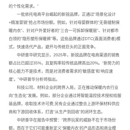
的个性化需求。”
一批依托电商平台崛起的新锐品牌，正通过“场景化设计
+精准营销”抢占市场份额。例如，针对母婴群体的“无骨缝制保
暖内衣”、针对户外爱好者的“三合一可拆卸保暖层”、针对都市
白领的“隐形塑形保暖裤”等。这些品牌通过DTC(直面消费者)模
式，快速迭代产品，避开与传统巨头的正面竞争。
中研普华研究显示，2025年，新锐品牌在电商渠道的销售
额占比已超过35%，且复购率较传统品牌高出20%。“新势力的
核心能力不是技术，而是对消费者需求的‘敏感度’和‘响应速
度’。”中研普华分析师指出。
科技公司、材料企业的跨界入局，正在推动保暖内衣行业
向“生态化”发展。例如，部分企业通过将智能温控技术授权给服
装品牌，收取技术许可费;另有企业通过整合上游环保材料供应
商和下游回收体系，打造“从生产到回收”的闭环生态。
中研普华在报告中预警：“跨界玩家的威胁不在于市场份
额，而在于它们可能重新定义‘保暖内衣’的产品形态和商业模