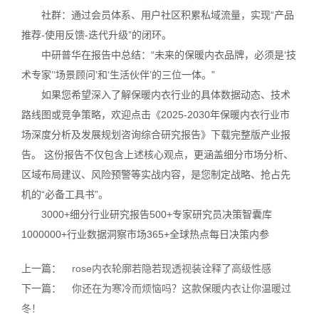
社群：通过会员体系、用户社区积累私域流量，实现“产品
推荐-使用反馈-迭代升级”的闭环。
中研普华在报告中总结：“未来的保暖内衣品牌，必须是‘技
术专家’‘场景顾问’和‘生活伙伴’的三位一体。”
如果您希望深入了解保暖内衣行业的具体数据动态、技术
路线图或竞争策略，欢迎点击《2025-2030年保暖内衣行业市
场深度分析及发展规划咨询综合研究报告》下载完整版产业报
告。 这份报告不仅包含上述核心观点，更涵盖细分市场分析、
区域布局建议、风险预警等实战内容，是您制定战略、抢占先
机的“必备工具书”。
3000+细分行业研究报告500+专家研究员决策智囊库
1000000+行业数据洞察市场365+全球热点每日决策内参
上一篇：
rose内衣轮廓若隐若现透视装诠释了高级性感
下一篇：
你还在为寒冷而烦恼吗？这款保暖内衣让你温暖过
冬！