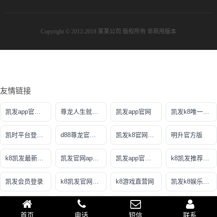
Copyright © 2012-2018 某某公司 版权所有 非商用版本
友情链接
凯发app官方网站
尊龙人生就是博!官方网站
凯发app官网
凯发k8唯一官方
凯时平台登录客户端
d88尊龙官网平台
凯发k8官网ag旗舰
明升官方版
k8凯发最新优惠
凯发官网app登录
凯发app官方网站
k8凯发推荐真人娱乐网址
凯发会员登录
k8凯发官网登录入口
k8游戏直营网
凯发k8娱乐最新登录首页
尊龙凯时一人生就是搏
凯时kb官网登录最
凯发k8国际真人
ks8凯发官方网站
首页
电话
短信
联系