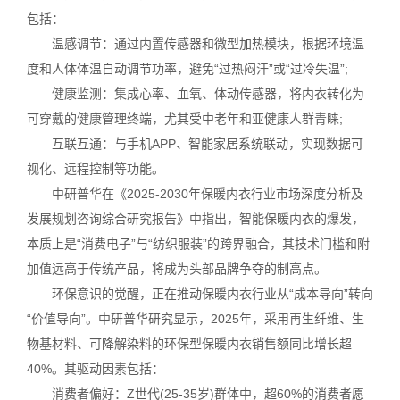
包括：
温感调节：通过内置传感器和微型加热模块，根据环境温
度和人体体温自动调节功率，避免“过热闷汗”或“过冷失温”;
健康监测：集成心率、血氧、体动传感器，将内衣转化为
可穿戴的健康管理终端，尤其受中老年和亚健康人群青睐;
互联互通：与手机APP、智能家居系统联动，实现数据可
视化、远程控制等功能。
中研普华在《2025-2030年保暖内衣行业市场深度分析及
发展规划咨询综合研究报告》中指出，智能保暖内衣的爆发，
本质上是“消费电子”与“纺织服装”的跨界融合，其技术门槛和附
加值远高于传统产品，将成为头部品牌争夺的制高点。
环保意识的觉醒，正在推动保暖内衣行业从“成本导向”转向
“价值导向”。中研普华研究显示，2025年，采用再生纤维、生
物基材料、可降解染料的环保型保暖内衣销售额同比增长超
40%。其驱动因素包括：
消费者偏好：Z世代(25-35岁)群体中，超60%的消费者愿