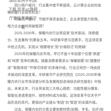
国际官网手机版
四川用户提问：行业集中度不断提高，云计算企业如何准
下载,凯发ag旗舰
确把握行业投资机会？
厅登陆苹果版下
河南用户提问：节能环保资金缺乏，企业承受能力有限，
电力企业如何突破瓶颈？
载
2025-2030年，保暖内衣行业将迎来“技术驱动、场景细
分、生态重构”的黄金五年。中研普华愿与您携手，在这场变革
中抢占先机，实现从“规模增长”到“价值跃迁”的跨越!
2025年的保暖内衣市场，早已不是十年前那个仅靠“厚度”
和“材质”竞争的赛道。随着消费者需求从“保暖刚需”向“健康舒
适”“智能体验”“环保可持续”的多维升级，行业正经历一场由技
术驱动的深度变革。中研普华产业研究院在《2025-2030年保
暖内衣行业市场深度分析及发展规划咨询综合研究报告》中指
出，未来五年，行业将呈现三大核心趋势：功能性细分爆发、
智能化渗透率提升、绿色材料成为标配。这场变革不仅关乎产
品形态的迭代，更指向产业链从“制造”向“智造”的全面升级。
过去，保暖内衣的分类主要依赖材质(如棉、羊毛、化纤)和