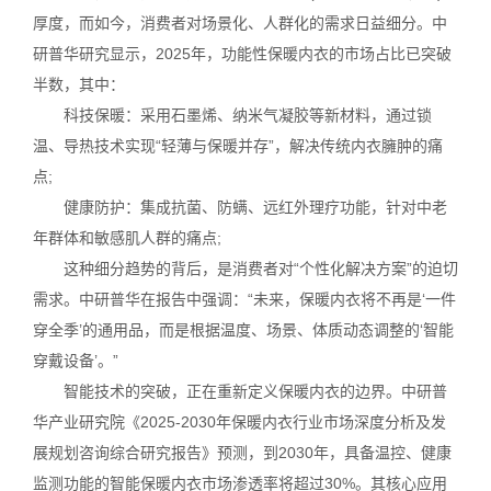
厚度，而如今，消费者对场景化、人群化的需求日益细分。中
研普华研究显示，2025年，功能性保暖内衣的市场占比已突破
半数，其中：
科技保暖：采用石墨烯、纳米气凝胶等新材料，通过锁
温、导热技术实现“轻薄与保暖并存”，解决传统内衣臃肿的痛
点;
健康防护：集成抗菌、防螨、远红外理疗功能，针对中老
年群体和敏感肌人群的痛点;
这种细分趋势的背后，是消费者对“个性化解决方案”的迫切
需求。中研普华在报告中强调：“未来，保暖内衣将不再是‘一件
穿全季’的通用品，而是根据温度、场景、体质动态调整的‘智能
穿戴设备’。”
智能技术的突破，正在重新定义保暖内衣的边界。中研普
华产业研究院《2025-2030年保暖内衣行业市场深度分析及发
展规划咨询综合研究报告》预测，到2030年，具备温控、健康
监测功能的智能保暖内衣市场渗透率将超过30%。其核心应用