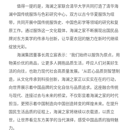
值得一提的是，海澜之家联合清华大学共同打造了清华海
澜中国传统服饰与色彩研究中心，双方以古今华夏服饰为纽
带，共同开展中国传统服饰史、中国色彩学等领域的研究和复
原工作。通过服饰这一文化载体，海澜之家不断展现出国民品
牌对东方美学的传承与创新，让华夏衣冠的魅力在新时代继续
绽放光彩。
海澜集团董事长周立宸表示：“我们始终以服饰为原点，用
物美价优的商品，让更多人拥抱品质生活，呼应人们对美好生
活的向往，也助力现代社会高质量发展。”从匠心品质到智慧制
造，从文化传承到科技创新，海澜之家正以实实在在的行动，
向世界展示着中国品牌的文化自信与品质追求。这座融合传统
与现代、连接过去与未来的桥梁，不仅彰显着海澜之家的时代
担当，更预示着中国制造向中国创造转变的辉煌未来。在提升
国民生活品质的征程上，海澜之家将继续以衣载道，以质立
世，让世界看见东方美学的当代演绎，感受中国品质的独特魅
力。