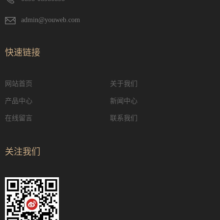
admin@youweb.com
快速链接
网站首页
关于我们
产品中心
新闻中心
在线留言
联系我们
关注我们