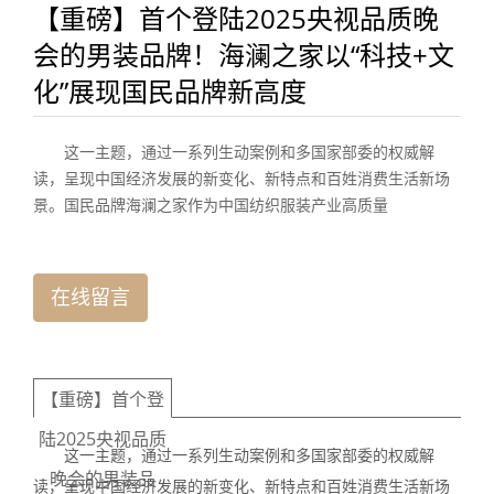
【重磅】首个登陆2025央视品质晚
会的男装品牌！海澜之家以“科技+文
化”展现国民品牌新高度
这一主题，通过一系列生动案例和多国家部委的权威解
读，呈现中国经济发展的新变化、新特点和百姓消费生活新场
景。国民品牌海澜之家作为中国纺织服装产业高质量
在线留言
【重磅】首个登
陆2025央视品质
这一主题，通过一系列生动案例和多国家部委的权威解
晚会的男装品
读，呈现中国经济发展的新变化、新特点和百姓消费生活新场