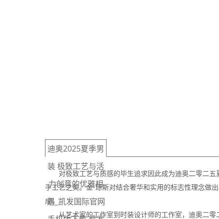
迪奥2025夏季男
装 极致工艺与活
对极致工艺与质感的毕生追求因此成为迪奥二零二五夏季
力创意的优雅相
手工艺之美。金·琼斯对结合奢华和实用的标志性理念做
遇_凯发国际官网
成。
从艺术家的工作室到时装设计师的工作室，迪奥二零二五夏