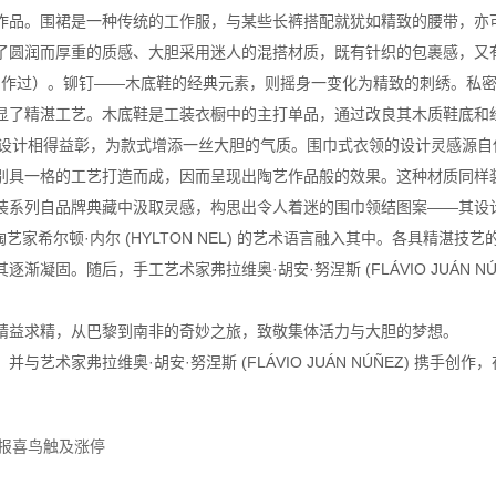
品。围裙是一种传统的工作服，与某些长裤搭配就犹如精致的腰带，亦可与半
圆润而厚重的质感、大胆采用迷人的混搭材质，既有针织的包裹感，又有透
前从未制作过）。铆钉——木底鞋的经典元素，则摇身一变化为精致的刺绣。
了精湛工艺。木底鞋是工装衣橱中的主打单品，通过改良其木质鞋底和经
的设计相得益彰，为款式增添一丝大胆的气质。围巾式衣领的设计灵感源自伊芙·圣·洛
别具一格的工艺打造而成，因而呈现出陶艺作品般的效果。这种材质同样
装系列自品牌典藏中汲取灵感，构思出令人着迷的围巾领结图案——其设计原型来自伊
非陶艺家希尔顿·内尔 (HYLTON NEL) 的艺术语言融入其中。各具精
凝固。随后，手工艺术家弗拉维奥·胡安·努涅斯 (FLÁVIO JUÁN N
益求精，从巴黎到南非的奇妙之旅，致敬集体活力与大胆的梦想。
家弗拉维奥·胡安·努涅斯 (FLÁVIO JUÁN NÚÑEZ) 携手
 报喜鸟触及涨停