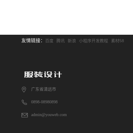
友情链接：
百度
腾讯
新浪
小程序开发教程
素材58
广东省清远市
0898-08980898
admin@youweb.com