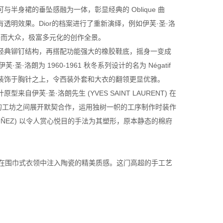
身裙的垂坠感融为一体，彰显经典的 Oblique 曲
明效果。Dior的档案进行了重新演绎，例如伊芙·圣·洛
私密而大众，极富多元化的创作全景。
典铆钉结构，再搭配功能强大的橡胶鞋底，摇身一变成
朗为 1960-1961 秋冬系列设计的名为 Négatif
装饰于胸针之上，令西装外套和大衣的翻领更显优雅。
芙·圣·洛朗先生 (YVES SAINT LAURENT) 在
湛技艺的工坊之间展开默契合作，运用独树一帜的工序制作时装作
ÚÑEZ) 以令人赏心悦目的手法为其塑形，原本静态的棉府
创作，在围巾式衣领中注入陶瓷的精美质感。这门高超的手工艺