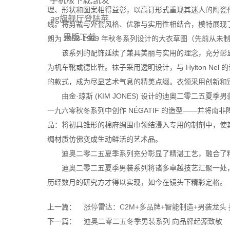
手机版下载,凯发
理、形状和图案相得益彰，以高订形式重现其迷人的陶瓷作
ag旗舰厅登陆苹
线。将剪裁与外套风格、优雅与实用性相结合，模特展现了
果版下载
朗为 1958-1959 年秋冬系列设计的大衣草图（先
该系列的配饰延续了兼具美丽与实用的理念，充分彰显
为机车靴或德比鞋。袜子采用透明设计，与 Hylton Nel 
的款式，成为尽显艺术气息的精美点缀。衣领采用创新和
由金·琼斯 (KIM JONES) 设计的迪奥二零二五夏季男
一九六零秋冬系列中创作 NÉGATIF 的造型——并将南
品：将初具雏形的棉府绸围巾领结浸入专用的制剂中，使其逐渐
绸材质仿佛变成生动鲜活的艺术品。
迪奥二零二五夏季系列充分彰显了精湛工艺，融合了精
迪奥二零二五夏季男装系列将诸多卓越技艺汇聚一处，并与艺术
历经数月的研究方才得以实现，如今在镜头下精彩定格。
上一篇：
涨停雷达：C2M+多品牌+智能制造+男装龙头
下一篇：
迪奥二零二五冬季男装系列 向品牌起源致敬