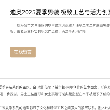
迪奥2025夏季男装 极致工艺与活力
对极致工艺与质感的毕生追求因此成为迪奥二零二五夏季男装系
案、形象及其朴实的纪念性风格，再次全面地诠释
在线留言
男装系列的主题。金·琼斯借鉴了希尔顿·内尔创作的艺术图案、形象
出进一步探讨，男士工装廓形和女士高级订制典藏造型在本季被赋予了新
季系列的造型彰显了文化和精湛工艺之间强大的紧密联系。融入Hylto