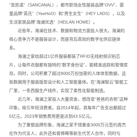
“圣凯诺”（SANCANAL）、都市职场女性服装品牌“OVV”、婴
童品牌“英氏”（YeeHoO）和“男生女生”（HEY LADS），以及
生活家居品牌“海澜优选”（HEILAN HOME）。
近些年，海澜在技术、数据和物流方面投入很大。海澜的
核心竞争力不是服装设计，而是背后高效的数字化供应链体
系。
海澜之家给超过1亿件服装都装了RFID无线射频识别芯
片，让每件衣服都有独特的“数字身份证”，能精准追踪和管理库
存。同时，公司积累了超过8000万份加密的人体体型数据，这
些数据用于服装版型设计和人工智能量体。在“海澜智云”智能工
厂里，一条西服生产线件，实现了柔性化智能制造。
近几年，海澜之家投入大量资金，想改变“爸爸的衣柜”这种
印象，吸引年轻消费者。自2014年起，其每年广告支出都超过
5亿元，2023年销售费用更是达到43.5亿元。
为了重塑品牌形象，海澜之家不惜重金3000万元签约周杰
伦作为代言人，此外还和曾舜晞等新生代艺人合作，同时与