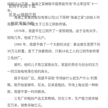
经超过10万家，海澜之家蝉联中国男装市场“市占率冠军”十一
官网手机版下载,
年。
凯发ag旗舰厅登
海澜之家集团股份有限公司(以下简称“海澜之家”)创始人叫
陆苹果版下载
周建平，1960年出生于江苏江阴新桥镇。
1978年，周建平在江阴开了一家照相馆。由于没有对手，
短短几年，他成了万元户。
1988 年，周建平做了一个大胆的决定：拿出做生意攒下的
30万元积蓄，盘下了快要倒闭、只剩18名工人的江阴市新桥第
三毛纺厂。
彼时，他的儿子周立宸刚出生，家庭的责任与创业的压力
一同沉甸甸地落在他的肩头。
接手毛纺厂后，周建平采取“市场缺什么就生产什么”的策
略，刚开始是棉布、尼龙，后来是粗纺。市场上每出现一种新
款，周建平第一时间跟进。
三毛厂的粗纺产品尤其畅销。仅仅三年，生产能力就突破
百万米，销售突破亿元。