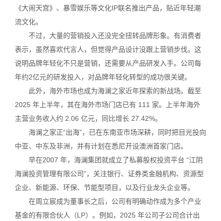
《大闹天宫》、暴雪娱乐等文化IP联名推出产品，贴近年轻潮
流文化。
不过，大量的营销投入还没完全扭转品牌形象。有消费者
表示，虽然喜欢代言人，但觉得产品设计没跟上营销步伐。这
说明品牌年轻化不只是营销，还需要从产品研发入手。公司每
年约2亿元的研发投入，对品牌年轻化转型的成功很关键。
此外，海外市场也成为海澜之家近年探索的新战场。截至
2025 年上半年，其在海外市场门店已有 111 家。上半年海外
主营业务收入约 2.06 亿元，同比增长 27.42%。
海澜之家正“出海”，已在东南亚市场深耕，同时把目光投向
中亚、中东及非洲，并有计划在悉尼开设澳洲首家门店。
早在2007 年，海澜集团就成立了私募股权投资平台 “江阴
海澜投资管理有限公司”，关注银行、证券类金融机构、资源型
企业、新能源、环保、节能型项目，以及行业龙头企业等。
在周立宸成为董事长之后，公司有明确动作成为多个产业
基金的有限合伙人（LP）。例如，2025 年公司子公司合计出