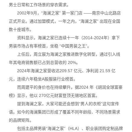
男士日常和工作场景的穿衣需求。
2002年9月，“海澜之家” 第一家门店 ——南京中山北路店
正式开业。通过加盟模式，一年之内，“海澜之家” 出现在全国
数十座城市。
资料显示，海澜之家已连续十一年（2014-2024年）拿下
男装市场占有率榜首，坐稳 “中国男装之王”。
上任后，周立宸为海澜之家推进数字化转型，通过引入线
年其电商销售额已占到总营收的 20%。
2024年海澜之家营收达209.57 亿元、净利润 21.59 亿
元，连续六年稳坐A股服装行业榜首。
而周建平的身价也在持续攀升。据2024 年《胡润全球富豪
榜》显示，他以 270亿元财富登顶无锡地区首富。
提到海澜之家，大家可能还会想到“男人的衣柜”这句宣传
语。如今的海澜集团已形成了覆盖不同年龄段、不同场景需求
的品牌矩阵。
包括主品牌男装“海澜之家”（HLA）、职业装团购定制品牌