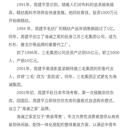
1991年，周建平意识到，随着人们对布料的追求越来越
高，精纺面料市场将会快速发展。他四处筹钱，投资1000万元
开始做精纺。
1994 年，周建平毛纺厂的精纺产品年销售额超过了1亿。
同年，周建平创立了海澜之家的前身江苏三毛集团公司，成为
杉杉、雅戈尔等品牌的重要代工厂。
到了1996年，三毛集团公司总资产达到55亿元，职工5000
人，产销10亿元。
2001年，周建平邀请影星梁朝伟做三毛集团的形象代言
人，并将“三毛” 改为 “圣凯诺”。同年，三毛集团正式更名为海
澜集团。
2002年初，周建平赴日本市场考察，第一次接触到优衣
库。回国后，周建平立即效仿优衣库的量贩式自选购衣模式，
设立了“海澜之家” 品牌。
海澜之家定位于“男装零售”，专注为男性消费者提供从商务
装到休闲装、配饰一体化搭配的整体着装方案，以满足中青年